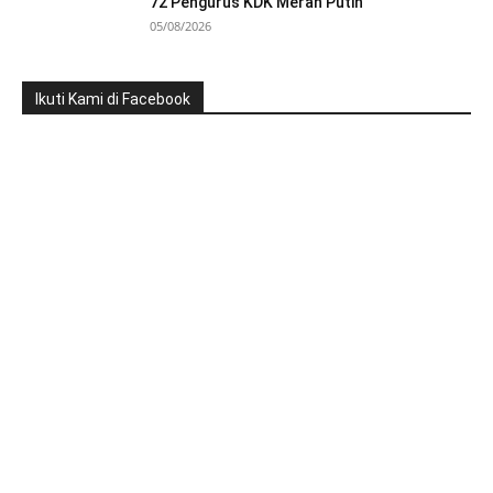
72 Pengurus KDK Merah Putih
05/08/2026
Ikuti Kami di Facebook