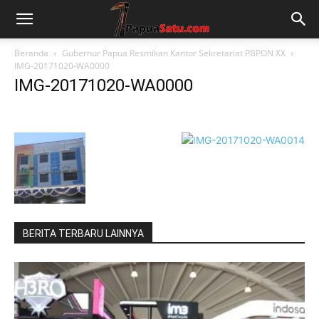
Beranda
Gubernur Papua Resmikan Kantor Sekretariat PBPON XX
IMG-20171020-WA0000
IMG-20171020-WA0000
BERITA TERBARU LAINNYA