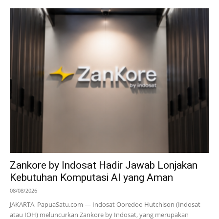
Zankore by Indosat Hadir Jawab Lonjakan
Kebutuhan Komputasi AI yang Aman
08/08/2026
JAKARTA, PapuaSatu.com — Indosat Ooredoo Hutchison (Indosat
atau IOH) meluncurkan Zankore by Indosat, yang merupakan