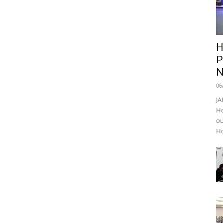
H
P
N
06
JA
Ho
ou
Ho