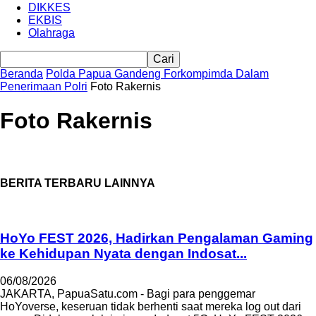
DIKKES
EKBIS
Olahraga
Beranda
Polda Papua Gandeng Forkompimda Dalam
Penerimaan Polri
Foto Rakernis
Foto Rakernis
BERITA TERBARU LAINNYA
HoYo FEST 2026, Hadirkan Pengalaman Gaming
ke Kehidupan Nyata dengan Indosat...
06/08/2026
JAKARTA, PapuaSatu.com - Bagi para penggemar
HoYoverse, keseruan tidak berhenti saat mereka log out dari