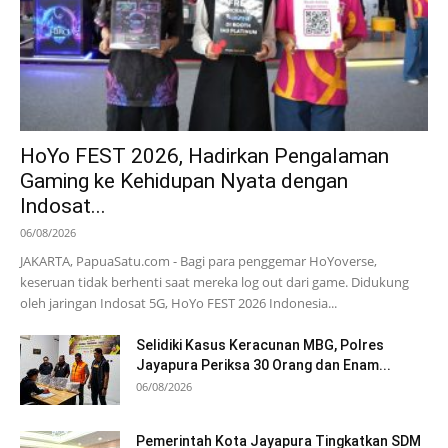
HoYo FEST 2026, Hadirkan Pengalaman
Gaming ke Kehidupan Nyata dengan
Indosat...
06/08/2026
JAKARTA, PapuaSatu.com - Bagi para penggemar HoYoverse,
keseruan tidak berhenti saat mereka log out dari game. Didukung
oleh jaringan Indosat 5G, HoYo FEST 2026 Indonesia...
Selidiki Kasus Keracunan MBG, Polres
Jayapura Periksa 30 Orang dan Enam...
06/08/2026
Pemerintah Kota Jayapura Tingkatkan SDM