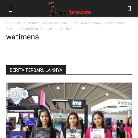
Beranda
Watimena Letakan Batu Pertama Pembangunan Bandara
Abreso, Manokwari Selatan
watimena
watimena
BERITA TERBARU LAINNYA