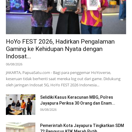
HoYo FEST 2026, Hadirkan Pengalaman
Gaming ke Kehidupan Nyata dengan
Indosat...
06/08/2026
JAKARTA, PapuaSatu.com - Bagi para penggemar HoYoverse,
keseruan tidak berhenti saat mereka log out dari game. Didukung
oleh jaringan Indosat 5G, HoYo FEST 2026 Indonesia...
Selidiki Kasus Keracunan MBG, Polres
Jayapura Periksa 30 Orang dan Enam...
06/08/2026
Pemerintah Kota Jayapura Tingkatkan SDM
72 Pengurus KDK Merah Putih