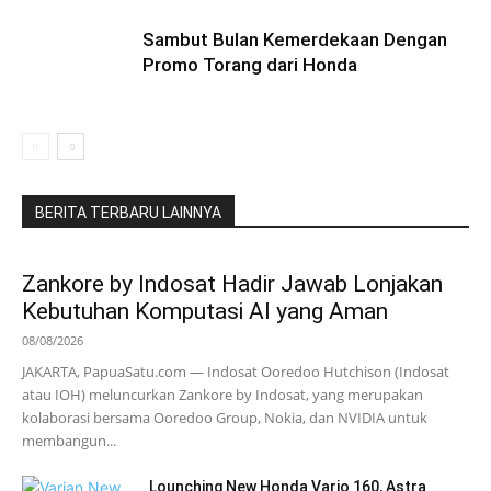
Sambut Bulan Kemerdekaan Dengan
Promo Torang dari Honda
BERITA TERBARU LAINNYA
Zankore by Indosat Hadir Jawab Lonjakan
Kebutuhan Komputasi AI yang Aman
08/08/2026
JAKARTA, PapuaSatu.com — Indosat Ooredoo Hutchison (Indosat
atau IOH) meluncurkan Zankore by Indosat, yang merupakan
kolaborasi bersama Ooredoo Group, Nokia, dan NVIDIA untuk
membangun...
Lounching New Honda Vario 160, Astra