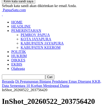
Sebuah kata sandi akan dikirimkan ke email Anda.
PapuaSatu.com
HOME
HEADLINE
PEMERINTAHAN
PEMROV PAPUA
KOTA JAYAPURA
KABUPATEN JAYAPURA
KABUPATEN KEEROM
POLITIK
HUKRIM
DIKKES
EKBIS
Olahraga
Beranda
Di Pegunungan Bintang Pendulang Emas Diserang KKB,
Data Sementara 10 Korban Meninggal Dunia
InShot_20260522_203756420
InShot_20260522_203756420