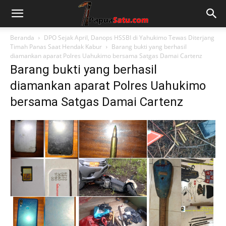
Beranda
DPO Sejak April, Danops HSSBI di Yahukimo Tewas Diterjang
Timah Panas Saat Hendak Kabur
Barang bukti yang berhasil
diamankan aparat Polres Uahukimo bersama Satgas Damai Cartenz
Barang bukti yang berhasil
diamankan aparat Polres Uahukimo
bersama Satgas Damai Cartenz