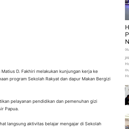
H
P
N
06
JA
Ho
ou
atius D. Fakhiri melakukan kunjungan kerja ke
Ho
aan program Sekolah Rakyat dan dapur Makan Bergizi
tikan pelayanan pendidikan dan pemenuhan gizi
sir Papua.
at langsung aktivitas belajar mengajar di Sekolah