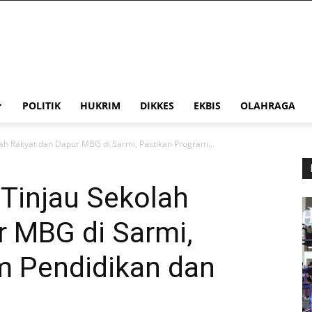
POLITIK
HUKRIM
DIKKES
EKBIS
OLAHRAGA
lah Rakyat dan Dapur MBG di Sarmi, Pastikan Program...
 Tinjau Sekolah
r MBG di Sarmi,
m Pendidikan dan