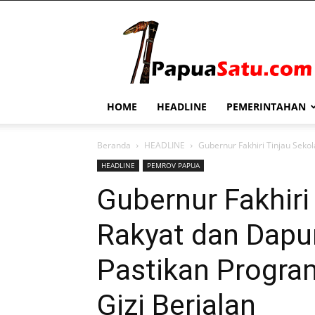
PapuaSatu.com
HOME
HEADLINE
PEMERINTAHAN
Beranda
HEADLINE
Gubernur Fakhiri Tinjau Seko
HEADLINE
PEMROV PAPUA
Gubernur Fakhiri
Rakyat dan Dapu
Pastikan Progra
Gizi Berjalan