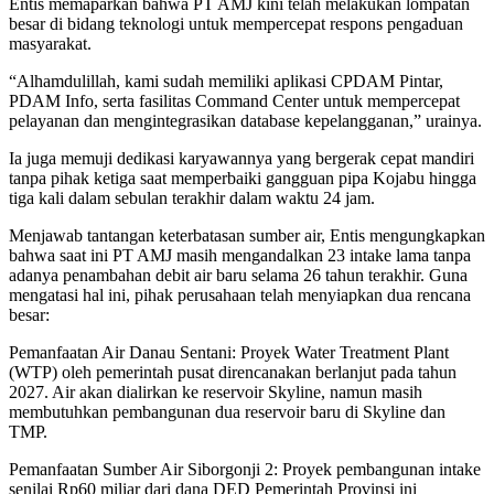
Entis memaparkan bahwa PT AMJ kini telah melakukan lompatan
besar di bidang teknologi untuk mempercepat respons pengaduan
masyarakat.
“Alhamdulillah, kami sudah memiliki aplikasi CPDAM Pintar,
PDAM Info, serta fasilitas Command Center untuk mempercepat
pelayanan dan mengintegrasikan database kepelangganan,” urainya.
Ia juga memuji dedikasi karyawannya yang bergerak cepat mandiri
tanpa pihak ketiga saat memperbaiki gangguan pipa Kojabu hingga
tiga kali dalam sebulan terakhir dalam waktu 24 jam.
Menjawab tantangan keterbatasan sumber air, Entis mengungkapkan
bahwa saat ini PT AMJ masih mengandalkan 23 intake lama tanpa
adanya penambahan debit air baru selama 26 tahun terakhir. Guna
mengatasi hal ini, pihak perusahaan telah menyiapkan dua rencana
besar:
Pemanfaatan Air Danau Sentani: Proyek Water Treatment Plant
(WTP) oleh pemerintah pusat direncanakan berlanjut pada tahun
2027. Air akan dialirkan ke reservoir Skyline, namun masih
membutuhkan pembangunan dua reservoir baru di Skyline dan
TMP.
Pemanfaatan Sumber Air Siborgonji 2: Proyek pembangunan intake
senilai Rp60 miliar dari dana DED Pemerintah Provinsi ini