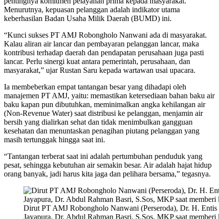
pentingnya komitmen pelayanan prima kepada masyarakat.
Menurutnya, kepuasan pelanggan adalah indikator utama
keberhasilan Badan Usaha Milik Daerah (BUMD) ini.
“Kunci sukses PT AMJ Robongholo Nanwani ada di masyarakat.
Kalau aliran air lancar dan pembayaran pelanggan lancar, maka
kontribusi terhadap daerah dan pendapatan perusahaan juga pasti
lancar. Perlu sinergi kuat antara pemerintah, perusahaan, dan
masyarakat,” ujar Rustan Saru kepada wartawan usai upacara.
Ia membeberkan empat tantangan besar yang dihadapi oleh
manajemen PT AMJ, yaitu: memastikan ketersediaan bahan baku air
baku kapan pun dibutuhkan, meminimalkan angka kehilangan air
(Non-Revenue Water) saat distribusi ke pelanggan, menjamin air
bersih yang dialirkan sehat dan tidak menimbulkan gangguan
kesehatan dan menuntaskan penagihan piutang pelanggan yang
masih tertunggak hingga saat ini.
“Tantangan terberat saat ini adalah pertumbuhan penduduk yang
pesat, sehingga kebutuhan air semakin besar. Air adalah hajat hidup
orang banyak, jadi harus kita jaga dan pelihara bersama,” tegasnya.
Dirut PT AMJ Robongholo Nanwani (Perseroda), Dr. H. Entis 
Jayapura, Dr. Abdul Rahman Basri, S.Sos, MKP saat memberi 