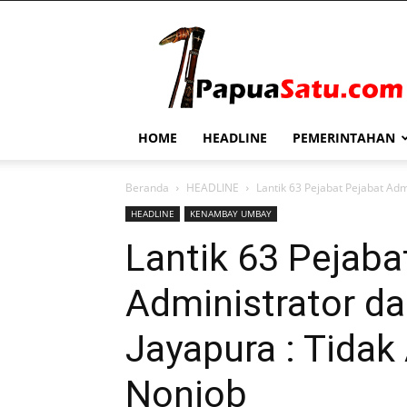
PapuaSatu.com
HOME
HEADLINE
PEMERINTAHAN
Beranda
HEADLINE
Lantik 63 Pejabat Pejabat Adm
HEADLINE
KENAMBAY UMBAY
Lantik 63 Pejaba
Administrator d
Jayapura : Tidak
Nonjob