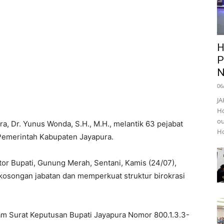
H
P
N
06
JA
Ho
ou
a, Dr. Yunus Wonda, S.H., M.H., melantik 63 pejabat
Ho
 Pemerintah Kabupaten Jayapura.
ntor Bupati, Gunung Merah, Sentani, Kamis (24/07),
ekosongan jabatan dan memperkuat struktur birokrasi
lam Surat Keputusan Bupati Jayapura Nomor 800.1.3.3-