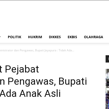
POLITIK
HUKRIM
DIKKES
EKBIS
OLAHRAGA
inistrator dan Pengawas, Bupati Jayapura : Tidak Ada...
t Pejabat
an Pengawas, Bupati
 Ada Anak Asli