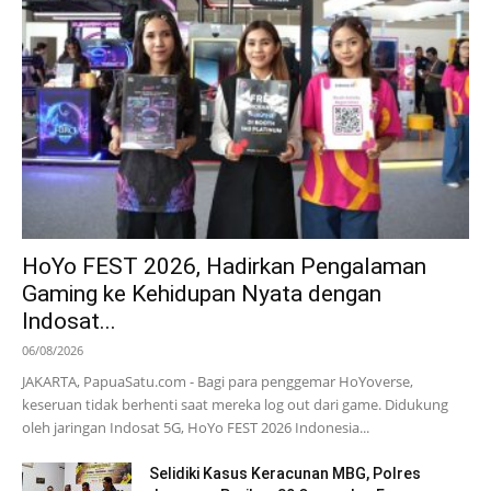
HoYo FEST 2026, Hadirkan Pengalaman
Gaming ke Kehidupan Nyata dengan
Indosat...
06/08/2026
JAKARTA, PapuaSatu.com - Bagi para penggemar HoYoverse,
keseruan tidak berhenti saat mereka log out dari game. Didukung
oleh jaringan Indosat 5G, HoYo FEST 2026 Indonesia...
Selidiki Kasus Keracunan MBG, Polres