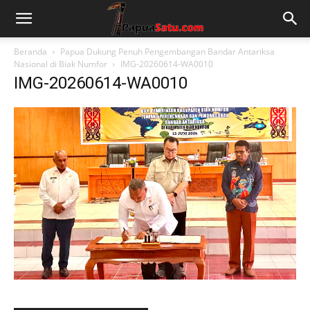
Beranda
Papua Dukung Penuh Pengembangan Bandar Antariksa
Nasional di Biak Numfor
IMG-20260614-WA0010
IMG-20260614-WA0010