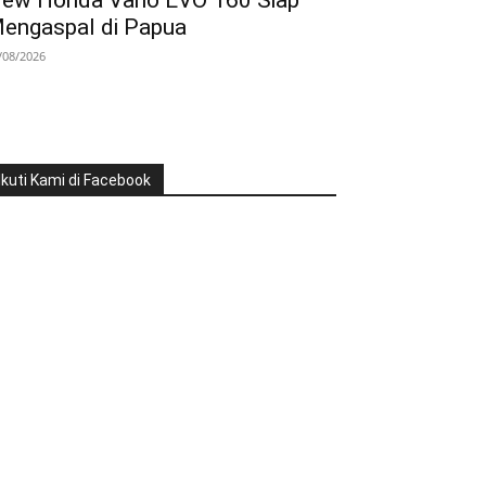
ew Honda Vario EVO 160 Siap
engaspal di Papua
/08/2026
Ikuti Kami di Facebook