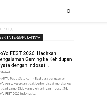
.37.11 (1)
BERITA TERBARU LAINNYA
oYo FEST 2026, Hadirkan
engalaman Gaming ke Kehidupan
yata dengan Indosat...
/08/2026
KARTA, PapuaSatu.com - Bagi para penggemar
Yoverse, keseruan tidak berhenti saat mereka log
t dari game. Didukung oleh jaringan Indosat 5G,
Yo FEST 2026 Indonesia...