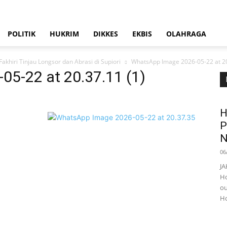
POLITIK
HUKRIM
DIKKES
EKBIS
OLAHRAGA
khiri Tinjau Longsor dan Abrasi di Supiori
WhatsApp Image 2026-05-22 at 20
5-22 at 20.37.11 (1)
H
P
N
06
JA
Ho
ou
Ho