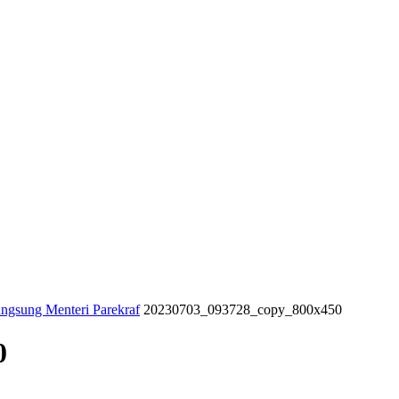
ngsung Menteri Parekraf
20230703_093728_copy_800x450
0