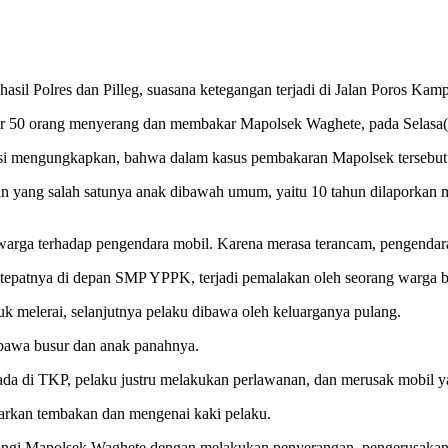
il Polres dan Pilleg, suasana ketegangan terjadi di Jalan Poros Kam
tar 50 orang menyerang dan membakar Mapolsek Waghete, pada Selasa(
mengungkapkan, bahwa dalam kasus pembakaran Mapolsek tersebut jug
uan yang salah satunya anak dibawah umum, yaitu 10 tahun dilaporkan
 warga terhadap pengendara mobil. Karena merasa terancam, pengenda
 tepatnya di depan SMP YPPK, terjadi pemalakan oleh seorang warga b
uk melerai, selanjutnya pelaku dibawa oleh keluarganya pulang.
bawa busur dan anak panahnya.
da di TKP, pelaku justru melakukan perlawanan, dan merusak mobil 
uarkan tembakan dan mengenai kaki pelaku.
tangi Mapolsek Waghete dengan melakukan penyerangan, pengerusaka