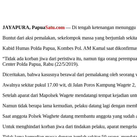
JAYAPURA, Papua
Satu.com
— Di tengah ketenangan menunggu has
Buntut dari aksi pemalakan, sekelompok massa yang berjumlah seki
Kabid Humas Polda Papua, Kombes Pol. AM Kamal saat dikonfirmasi 
“Tidak ada korban jiwa dari peristiwa itu, namun tiga orang peremp
Center Polda Papua, Rabu (22/5/2019).
Diceritakan, bahwa kasusnya berawal dari pemalakang oleh seorang
Awalnya sekitar pukul 17.00 wit, di Jalan Poros Kampung Wagete 2,
Setelah aparat dari Mapolsek Wagete mendatangi tempat kejadian unt
Namun tidak berapa lama kemudian, pelaku datang lagi dengan mem
Saat anggota Polsek Waghete datang membantu anggota yang sudah a
Untuk menghindari korban jiwa dari tindakan pelaku, aparat mengel
Tidak lama kemudian massa dengan jumlah sekitar 50 orang menda