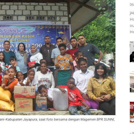
06
JA
Ho
ou
Ho
entani-Kabupaten Jayapura, saat foto bersama dengan Magemen BPR SUNNI,