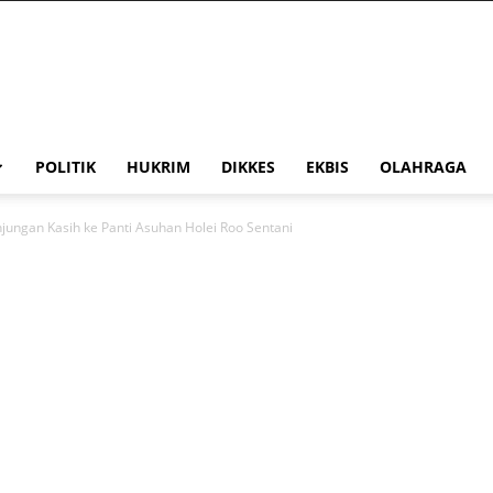
POLITIK
HUKRIM
DIKKES
EKBIS
OLAHRAGA
ungan Kasih ke Panti Asuhan Holei Roo Sentani