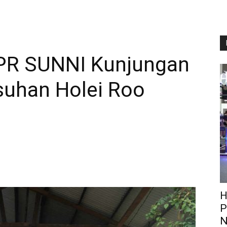
BPR SUNNI Kunjungan
suhan Holei Roo
H
P
N