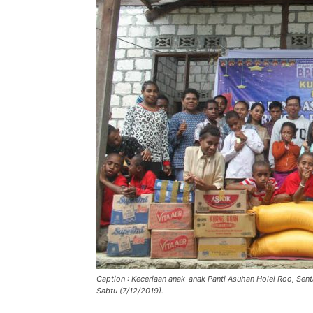
Caption : Keceriaan anak-anak Panti Asuhan Holei Roo, S
Sabtu (7/12/2019).