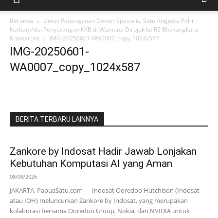
Beranda
Untuk Penanganan Dokter Spesialis, Satu Anggota Polri
Korban Aksi Penyerangan KKB di Wamena Dirujuk ke RS Bhayangkara
Kramat Jati
IMG-20250601-WA0007_copy_1024x587
IMG-20250601-
WA0007_copy_1024x587
BERITA TERBARU LAINNYA
Zankore by Indosat Hadir Jawab Lonjakan
Kebutuhan Komputasi AI yang Aman
08/08/2026
JAKARTA, PapuaSatu.com — Indosat Ooredoo Hutchison (Indosat
atau IOH) meluncurkan Zankore by Indosat, yang merupakan
kolaborasi bersama Ooredoo Group, Nokia, dan NVIDIA untuk