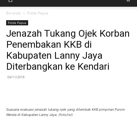
Beranda
Polda Papua
Polda Papua
Jenazah Tukang Ojek Korban
Penembakan KKB di
Kabupaten Lanny Jaya
Diterbangkan ke Kendari
04/11/2018
Suasana evakuasi jenazah tukang ojek yang ditembak KKB pimpinan Purom
Wenda di Kabupaten Lanny Jaya. (foto/ist)