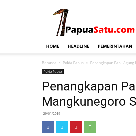
PapuaSatu.com
HOME
HEADLINE
PEMERINTAHAN
Beranda
Polda Papua
Penangkapan Panji Agung
Polda Papua
Penangkapan Pa
Mangkunegoro S
29/01/2019