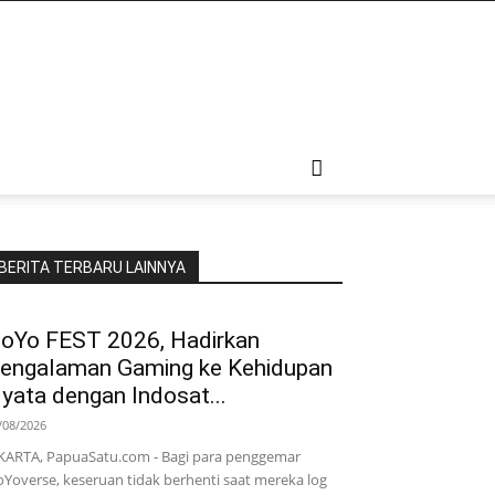
BERITA TERBARU LAINNYA
oYo FEST 2026, Hadirkan
engalaman Gaming ke Kehidupan
yata dengan Indosat...
/08/2026
KARTA, PapuaSatu.com - Bagi para penggemar
Yoverse, keseruan tidak berhenti saat mereka log