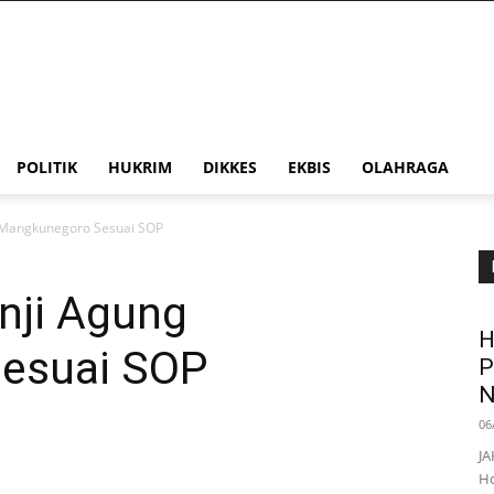
POLITIK
HUKRIM
DIKKES
EKBIS
OLAHRAGA
 Mangkunegoro Sesuai SOP
nji Agung
H
esuai SOP
P
N
06
JA
Ho