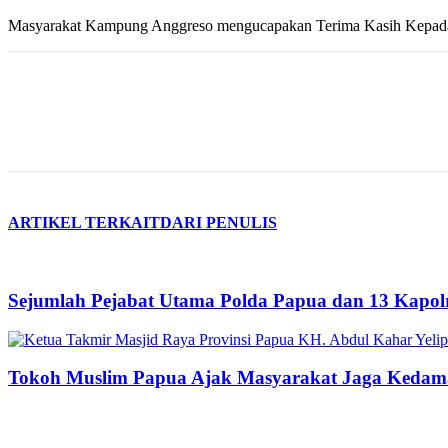
Masyarakat Kampung Anggreso mengucapakan Terima Kasih Kepada 
ARTIKEL TERKAIT
DARI PENULIS
Sejumlah Pejabat Utama Polda Papua dan 13 Kapolr
Tokoh Muslim Papua Ajak Masyarakat Jaga Kedama