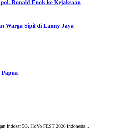
pol. Ronald Enok ke Kejaksaan
n Warga Sipil di Lanny Jaya
n Papua
gan Indosat 5G, HoYo FEST 2026 Indonesia...