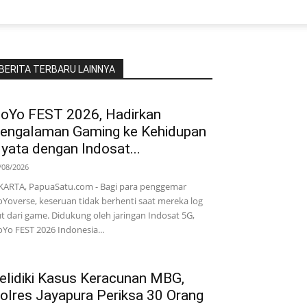
BERITA TERBARU LAINNYA
oYo FEST 2026, Hadirkan
engalaman Gaming ke Kehidupan
yata dengan Indosat...
/08/2026
KARTA, PapuaSatu.com - Bagi para penggemar
Yoverse, keseruan tidak berhenti saat mereka log
t dari game. Didukung oleh jaringan Indosat 5G,
Yo FEST 2026 Indonesia...
elidiki Kasus Keracunan MBG,
olres Jayapura Periksa 30 Orang