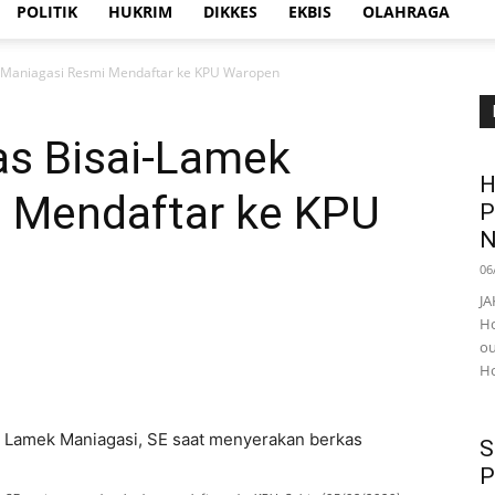
POLITIK
HUKRIM
DIKKES
EKBIS
OLAHRAGA
 Maniagasi Resmi Mendaftar ke KPU Waropen
s Bisai-Lamek
H
 Mendaftar ke KPU
P
N
06
JA
Ho
ou
Ho
S
P