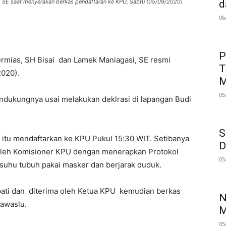
, SE saat menyerakan berkas pendaftaran ke KPU, Sabtu (05/09/2020)
d
06
P
mias, SH Bisai dan Lamek Maniagasi, SE resmi
T
020).
M
05
endukungnya usai melakukan deklrasi di lapangan Budi
S
 itu mendaftarkan ke KPU Pukul 15:30 WIT. Setibanya
D
 oleh Komisioner KPU dengan menerapkan Protokol
05
uhu tubuh pakai masker dan berjarak duduk.
ati dan diterima oleh Ketua KPU kemudian berkas
N
Bawaslu.
M
05