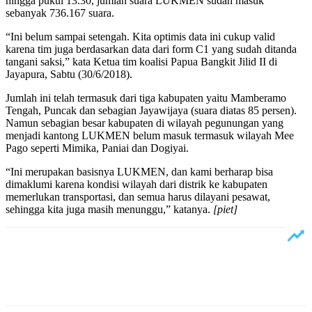
hingga pukul 13.30, jumlah suara LUKMEN sudah masuk
sebanyak 736.167 suara.
“Ini belum sampai setengah. Kita optimis data ini cukup valid
karena tim juga berdasarkan data dari form C1 yang sudah ditanda
tangani saksi,” kata Ketua tim koalisi Papua Bangkit Jilid II di
Jayapura, Sabtu (30/6/2018).
Jumlah ini telah termasuk dari tiga kabupaten yaitu Mamberamo
Tengah, Puncak dan sebagian Jayawijaya (suara diatas 85 persen).
Namun sebagian besar kabupaten di wilayah pegunungan yang
menjadi kantong LUKMEN belum masuk termasuk wilayah Mee
Pago seperti Mimika, Paniai dan Dogiyai.
“Ini merupakan basisnya LUKMEN, dan kami berharap bisa
dimaklumi karena kondisi wilayah dari distrik ke kabupaten
memerlukan transportasi, dan semua harus dilayani pesawat,
sehingga kita juga masih menunggu,” katanya.
[piet]