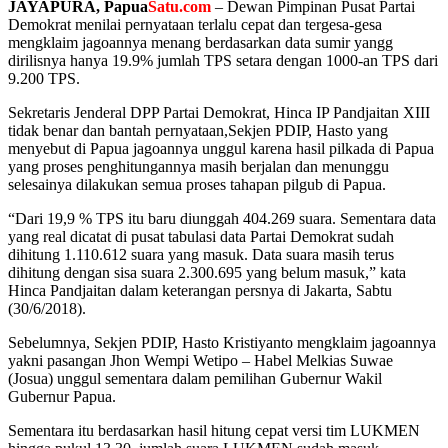
JAYAPURA, Papua
Satu.com
– Dewan Pimpinan Pusat Partai
Demokrat menilai pernyataan terlalu cepat dan tergesa-gesa
mengklaim jagoannya menang berdasarkan data sumir yangg
dirilisnya hanya 19.9% jumlah TPS setara dengan 1000-an TPS dari
9.200 TPS.
Sekretaris Jenderal DPP Partai Demokrat, Hinca IP Pandjaitan XIII
tidak benar dan bantah pernyataan,Sekjen PDIP, Hasto yang
menyebut di Papua jagoannya unggul karena hasil pilkada di Papua
yang proses penghitungannya masih berjalan dan menunggu
selesainya dilakukan semua proses tahapan pilgub di Papua.
“Dari 19,9 % TPS itu baru diunggah 404.269 suara. Sementara data
yang real dicatat di pusat tabulasi data Partai Demokrat sudah
dihitung 1.110.612 suara yang masuk. Data suara masih terus
dihitung dengan sisa suara 2.300.695 yang belum masuk,” kata
Hinca Pandjaitan dalam keterangan persnya di Jakarta, Sabtu
(30/6/2018).
Sebelumnya, Sekjen PDIP, Hasto Kristiyanto mengklaim jagoannya
yakni pasangan Jhon Wempi Wetipo – Habel Melkias Suwae
(Josua) unggul sementara dalam pemilihan Gubernur Wakil
Gubernur Papua.
Sementara itu berdasarkan hasil hitung cepat versi tim LUKMEN