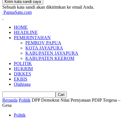
Sebuah kata sandi akan dikirimkan ke email Anda.
PapuaSatu.com
HOME
HEADLINE
PEMERINTAHAN
PEMROV PAPUA
KOTA JAYAPURA
KABUPATEN JAYAPURA
KABUPATEN KEEROM
POLITIK
HUKRIM
DIKKES
EKBIS
Olahraga
Beranda
Politik
DPP Demokrat Nilai Pernyataan PDIP Tergesa –
Gesa
Politik