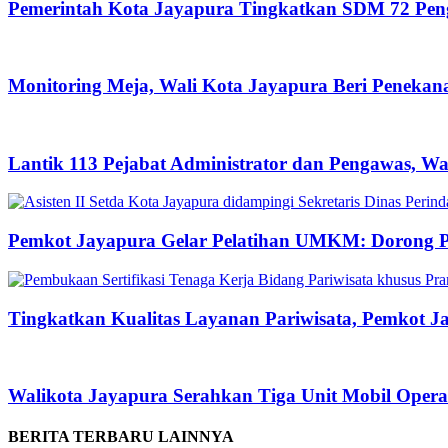
Pemerintah Kota Jayapura Tingkatkan SDM 72 Pe
Monitoring Meja, Wali Kota Jayapura Beri Peneka
Lantik 113 Pejabat Administrator dan Pengawas, Wa
Pemkot Jayapura Gelar Pelatihan UMKM: Dorong P
Tingkatkan Kualitas Layanan Pariwisata, Pemkot Jay
Walikota Jayapura Serahkan Tiga Unit Mobil Opera
BERITA TERBARU LAINNYA