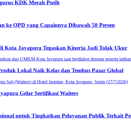
ngurus KDK Merah Putih
nan ke OPD yang Capainnya Dibawah 50 Persen
li Kota Jayapura Tegaskan Kinerja Jadi Tolak Ukur
roduk Lokal Naik Kelas dan Tembus Pasar Global
apura Gelar Sertifikasi Waiters
sional untuk Tingkatkan Pelayanan Publik Terkait P