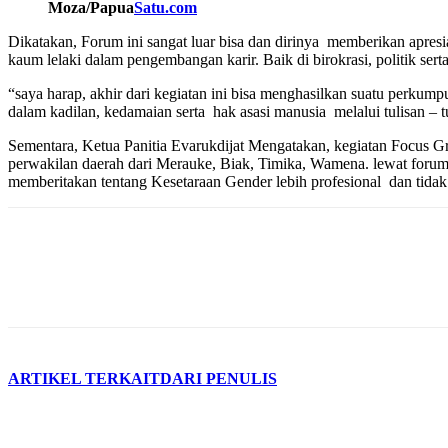
Moza/Papua
Satu.com
Dikatakan, Forum ini sangat luar bisa dan dirinya memberikan apre
kaum lelaki dalam pengembangan karir. Baik di birokrasi, politik serta
“saya harap, akhir dari kegiatan ini bisa menghasilkan suatu per
dalam kadilan, kedamaian serta hak asasi manusia melalui tulisan – 
Sementara, Ketua Panitia Evarukdijat Mengatakan, kegiatan Focus Gro
perwakilan daerah dari Merauke, Biak, Timika, Wamena. lewat foru
memberitakan tentang Kesetaraan Gender lebih profesional dan tid
ARTIKEL TERKAIT
DARI PENULIS