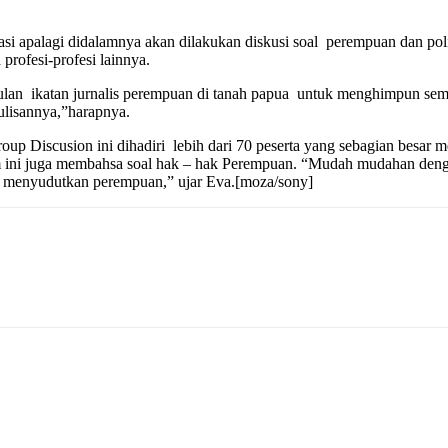
siasi apalagi didalamnya akan dilakukan diskusi soal perempuan dan
 profesi-profesi lainnya.
kumpulan ikatan jurnalis perempuan di tanah papua untuk menghimpu
tulisannya,”harapnya.
up Discusion ini dihadiri lebih dari 70 peserta yang sebagian besar 
m ini juga membahsa soal hak – hak Perempuan. “Mudah mudahan denga
ak menyudutkan perempuan,” ujar Eva.[moza/sony]