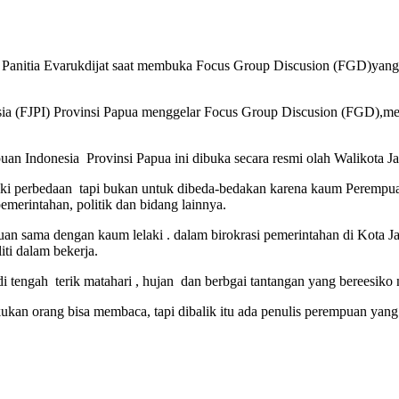
Panitia Evarukdijat saat membuka Focus Group Discusion (FGD)yang d
ia (FJPI) Provinsi Papua menggelar Focus Group Discusion (FGD),me
uan Indonesia Provinsi Papua ini dibuka secara resmi olah Walikota 
perbedaan tapi bukan untuk dibeda-bedakan karena kaum Perempuan j
merintahan, politik dan bidang lainnya.
n sama dengan kaum lelaki . dalam birokrasi pemerintahan di Kota Jay
ti dalam bekerja.
di tengah terik matahari , hujan dan berbgai tantangan yang bereesiko
ukan orang bisa membaca, tapi dibalik itu ada penulis perempuan yang