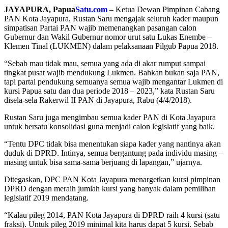
JAYAPURA, Papua
Satu.com
– Ketua Dewan Pimpinan Cabang
PAN Kota Jayapura, Rustan Saru mengajak seluruh kader maupun
simpatisan Partai PAN wajib memenangkan pasangan calon
Gubernur dan Wakil Gubernur nomor urut satu Lukas Enembe –
Klemen Tinal (LUKMEN) dalam pelaksanaan Pilgub Papua 2018.
“Sebab mau tidak mau, semua yang ada di akar rumput sampai
tingkat pusat wajib mendukung Lukmen. Bahkan bukan saja PAN,
tapi partai pendukung semuanya semua wajib mengantar Lukmen di
kursi Papua satu dan dua periode 2018 – 2023,” kata Rustan Saru
disela-sela Rakerwil II PAN di Jayapura, Rabu (4/4/2018).
Rustan Saru juga mengimbau semua kader PAN di Kota Jayapura
untuk bersatu konsolidasi guna menjadi calon legislatif yang baik.
“Tentu DPC tidak bisa menentukan siapa kader yang nantinya akan
duduk di DPRD. Intinya, semua bergantung pada individu masing –
masing untuk bisa sama-sama berjuang di lapangan,” ujarnya.
Ditegaskan, DPC PAN Kota Jayapura menargetkan kursi pimpinan
DPRD dengan meraih jumlah kursi yang banyak dalam pemilihan
legislatif 2019 mendatang.
“Kalau pileg 2014, PAN Kota Jayapura di DPRD raih 4 kursi (satu
fraksi). Untuk pileg 2019 minimal kita harus dapat 5 kursi. Sebab