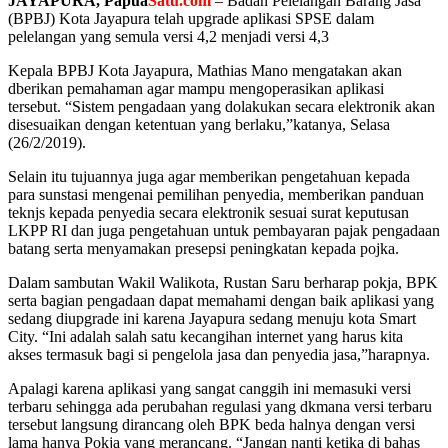
JAYAPURA, Papua
Satu.com
– Badan Pelelangan Barang Jasa
(BPBJ) Kota Jayapura telah upgrade aplikasi SPSE dalam
pelelangan yang semula versi 4,2 menjadi versi 4,3
Kepala BPBJ Kota Jayapura, Mathias Mano mengatakan akan
dberikan pemahaman agar mampu mengoperasikan aplikasi
tersebut. “Sistem pengadaan yang dolakukan secara elektronik akan
disesuaikan dengan ketentuan yang berlaku,”katanya, Selasa
(26/2/2019).
Selain itu tujuannya juga agar memberikan pengetahuan kepada
para sunstasi mengenai pemilihan penyedia, memberikan panduan
teknjs kepada penyedia secara elektronik sesuai surat keputusan
LKPP RI dan juga pengetahuan untuk pembayaran pajak pengadaan
batang serta menyamakan presepsi peningkatan kepada pojka.
Dalam sambutan Wakil Walikota, Rustan Saru berharap pokja, BPK
serta bagian pengadaan dapat memahami dengan baik aplikasi yang
sedang diupgrade ini karena Jayapura sedang menuju kota Smart
City. “Ini adalah salah satu kecangihan internet yang harus kita
akses termasuk bagi si pengelola jasa dan penyedia jasa,”harapnya.
Apalagi karena aplikasi yang sangat canggih ini memasuki versi
terbaru sehingga ada perubahan regulasi yang dkmana versi terbaru
tersebut langsung dirancang oleh BPK beda halnya dengan versi
lama hanya Pokja yang merancang. “Jangan nanti ketika di bahas