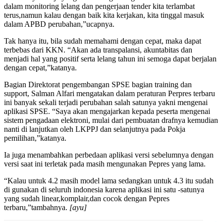
dalam monitoring lelang dan pengerjaan tender kita terlambat
terus,namun kalau dengan baik kita kerjakan, kita tinggal masuk
dalam APBD perubahan,”ucapnya.
Tak hanya itu, bila sudah memahami dengan cepat, maka dapat
terbebas dari KKN. “Akan ada transpalansi, akuntabitas dan
menjadi hal yang positif serta lelang tahun ini semoga dapat berjalan
dengan cepat,”katanya.
Bagian Direktorat pengembangan SPSE bagian training dan
support, Salman Alfari mengatakan dalam peraturan Perpres terbaru
ini banyak sekali terjadi perubahan salah satunya yakni mengenai
aplikasi SPSE. “Saya akan mengajarkan kepada peserta mengenai
sistem pengadaan elektroni, mulai dari pembuatan drafnya kemudian
nanti di lanjutkan oleh LKPPJ dan selanjutnya pada Pokja
pemilihan,”katanya.
Ia juga menambahkan perbedaan aplikasi versi sebelumnya dengan
versi saat ini terletak pada masih mengunakan Pepres yang lama.
“Kalau untuk 4.2 masih model lama sedangkan untuk 4.3 itu sudah
di gunakan di seluruh indonesia karena aplikasi ini satu -satunya
yang sudah linear,komplair,dan cocok dengan Pepres
terbaru,”tambahnya.
[ayu]