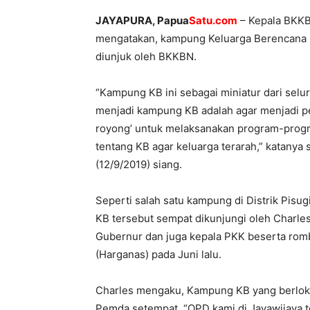
JAYAPURA, Papua
Satu.com
– Kepala BKKB
mengatakan, kampung Keluarga Berencana (K
diunjuk oleh BKKBN.
“Kampung KB ini sebagai miniatur dari sel
menjadi kampung KB adalah agar menjadi p
royong’ untuk melaksanakan program-progr
tentang KB agar keluarga terarah,” katanya 
(12/9/2019) siang.
Seperti salah satu kampung di Distrik Pi
KB tersebut sempat dikunjungi oleh Charles
Gubernur dan juga kepala PKK beserta rom
(Harganas) pada Juni lalu.
Charles mengaku, Kampung KB yang berlokasi 
Pemda setempat. “OPD kami di Jayawijaya t