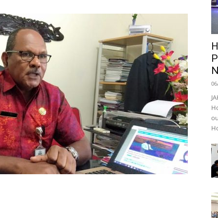
H
P
N
06
JA
Ho
ou
Ho