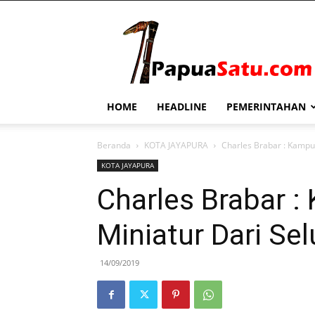
PapuaSatu.com
HOME
HEADLINE
PEMERINTAHAN
Beranda
KOTA JAYAPURA
Charles Brabar : Kamp
KOTA JAYAPURA
Charles Brabar 
Miniatur Dari S
14/09/2019