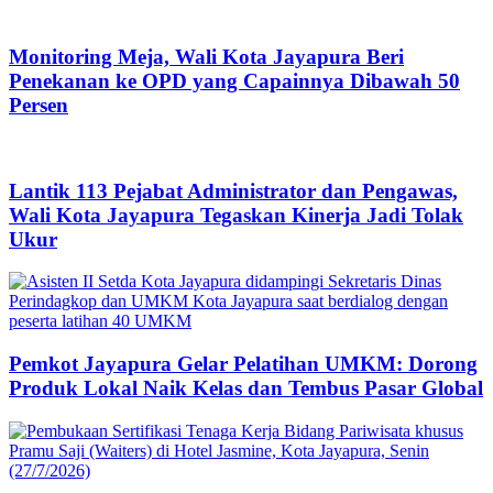
Monitoring Meja, Wali Kota Jayapura Beri
Penekanan ke OPD yang Capainnya Dibawah 50
Persen
Lantik 113 Pejabat Administrator dan Pengawas,
Wali Kota Jayapura Tegaskan Kinerja Jadi Tolak
Ukur
Pemkot Jayapura Gelar Pelatihan UMKM: Dorong
Produk Lokal Naik Kelas dan Tembus Pasar Global