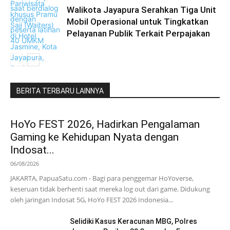
Walikota Jayapura Serahkan Tiga Unit
Mobil Operasional untuk Tingkatkan
Pelayanan Publik Terkait Perpajakan
BERITA TERBARU LAINNYA
HoYo FEST 2026, Hadirkan Pengalaman
Gaming ke Kehidupan Nyata dengan
Indosat...
06/08/2026
JAKARTA, PapuaSatu.com - Bagi para penggemar HoYoverse,
keseruan tidak berhenti saat mereka log out dari game. Didukung
oleh jaringan Indosat 5G, HoYo FEST 2026 Indonesia...
Selidiki Kasus Keracunan MBG, Polres