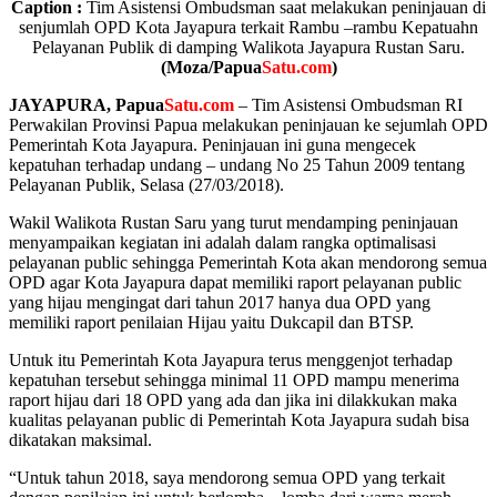
Caption :
Tim Asistensi Ombudsman saat melakukan peninjauan di
senjumlah OPD Kota Jayapura terkait Rambu –rambu Kepatuahn
Pelayanan Publik di damping Walikota Jayapura Rustan Saru.
(Moza/Papua
Satu.com
)
JAYAPURA, Papua
Satu.com
– Tim Asistensi Ombudsman RI
Perwakilan Provinsi Papua melakukan peninjauan ke sejumlah OPD
Pemerintah Kota Jayapura. Peninjauan ini guna mengecek
kepatuhan terhadap undang – undang No 25 Tahun 2009 tentang
Pelayanan Publik, Selasa (27/03/2018).
Wakil Walikota Rustan Saru yang turut mendamping peninjauan
menyampaikan kegiatan ini adalah dalam rangka optimalisasi
pelayanan public sehingga Pemerintah Kota akan mendorong semua
OPD agar Kota Jayapura dapat memiliki raport pelayanan public
yang hijau mengingat dari tahun 2017 hanya dua OPD yang
memiliki raport penilaian Hijau yaitu Dukcapil dan BTSP.
Untuk itu Pemerintah Kota Jayapura terus menggenjot terhadap
kepatuhan tersebut sehingga minimal 11 OPD mampu menerima
raport hijau dari 18 OPD yang ada dan jika ini dilakkukan maka
kualitas pelayanan public di Pemerintah Kota Jayapura sudah bisa
dikatakan maksimal.
“Untuk tahun 2018, saya mendorong semua OPD yang terkait