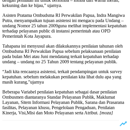
dengan penilaian ini untuk berlomba – lomba dari warna merah,
kekuning dan ke hijau,” ujarnya.
Asisten Pratama Ombudsma RI Perwakilan Papua, Indra Mangiwa
Putra, menyampaikan tujuan asistensi ini mengacu pada Undang –
undang Nomor 25 tahun 2009guna melihat implementasi kepatuhan
terhadap pelayanan public di instansi pemerintah atau OPD
Pemerintah Kota Jayapura.
Tahapana ini menyusul akan dilakukannya penilaian tahunan oleh
Ombudsma RI Perwakilan Papua sebelum pelaksanaan penilaian
pada bulan Mei atau Juni mendatang terkait kepatuhan terhadap
undang – undang no 25 Tahun 2009 tentang pelayanan publik.
“Jadi kita rencaanya asistensi, terkait pendampingan untuk survey
kepatuhan. sebelum melakukan penilaian kita lihat dulu apa yang
masih kurang,”ujarnya
Beberapa Variabel penilaian kepatuhan sebagai dasar penilaian
Ombusmen diantaranya Standar Pelayanan Publik, Maklumat
Layanan, Sitem Informasi Pelayanan Publik, Sarana dan Prasarana
fasilitas, Pelayanan khusu, Pengelolaan Pengaduan, Penilaian
Kinerja, Visi,Misi dan Moto Pelayanan serta Atribut.
[moza]