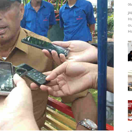
06
JA
Ho
ou
Ho