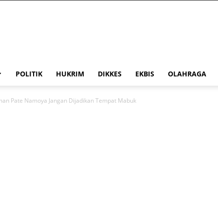
POLITIK
HUKRIM
DIKKES
EKBIS
OLAHRAGA
Taman Pate Namoya Jangan Dijadikan Tempat Mabuk