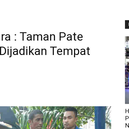
ra : Taman Pate
Dijadikan Tempat
H
P
N