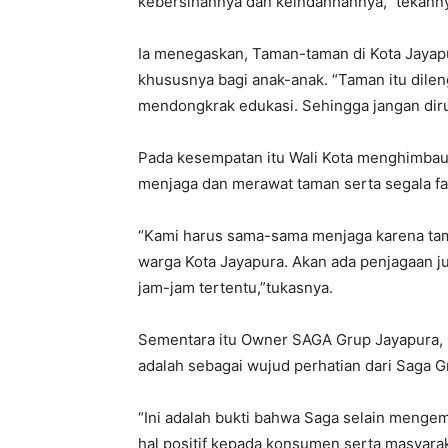
kebersihannya dan keindahhannya,” tekann
Ia menegaskan, Taman-taman di Kota Jayapu
khususnya bagi anak-anak. “Taman itu dile
mendongkrak edukasi. Sehingga jangan diru
Pada kesempatan itu Wali Kota menghimbau 
menjaga dan merawat taman serta segala fas
“Kami harus sama-sama menjaga karena tama
warga Kota Jayapura. Akan ada penjagaan j
jam-jam tertentu,”tukasnya.
Sementara itu Owner SAGA Grup Jayapura, 
adalah sebagai wujud perhatian dari Saga 
“Ini adalah bukti bahwa Saga selain mengem
hal positif kepada konsumen serta masyarak