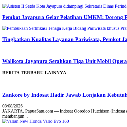
Pemkot Jayapura Gelar Pelatihan UMKM: Dorong P
Tingkatkan Kualitas Layanan Pariwisata, Pemkot Jay
Walikota Jayapura Serahkan Tiga Unit Mobil Opera
BERITA TERBARU LAINNYA
Zankore by Indosat Hadir Jawab Lonjakan Kebutu
08/08/2026
JAKARTA, PapuaSatu.com — Indosat Ooredoo Hutchison (Indosat a
membangun...