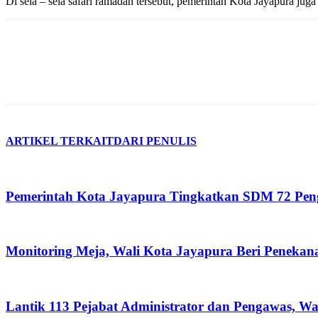
Di sela – sela safari ramadan tersebut, pemerintah Kota Jayapura ju
ARTIKEL TERKAIT
DARI PENULIS
Pemerintah Kota Jayapura Tingkatkan SDM 72 Pe
Monitoring Meja, Wali Kota Jayapura Beri Peneka
Lantik 113 Pejabat Administrator dan Pengawas, Wa