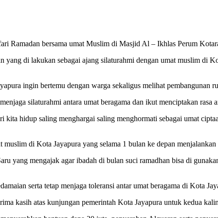
fari Ramadan bersama umat Muslim di Masjid Al – Ikhlas Perum Kotara
ang di lakukan sebagai ajang silaturahmi dengan umat muslim di Kot
ayapura ingin bertemu dengan warga sekaligus melihat pembangunan ru
 menjaga silaturahmi antara umat beragama dan ikut menciptakan rasa 
ari kita hidup saling menghargai saling menghormati sebagai umat cipta
at muslim di Kota Jayapura yang selama 1 bulan ke depan menjalankan
Saru yang mengajak agar ibadah di bulan suci ramadhan bisa di guna
edamaian serta tetap menjaga toleransi antar umat beragama di Kota Jay
ma kasih atas kunjungan pemerintah Kota Jayapura untuk kedua kaliny