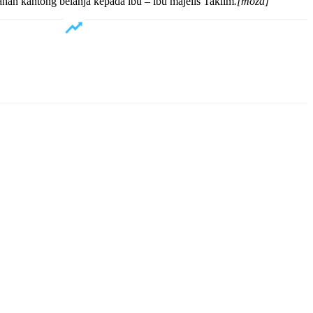
ahan kantong belanja kepada ibu – ibu majelis Taklim
.[moza]