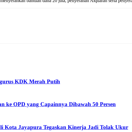
ga menyerahkan bantuan dana 20 juta, penyerahan Alquaran serta penyer
ngurus KDK Merah Putih
nan ke OPD yang Capainnya Dibawah 50 Persen
li Kota Jayapura Tegaskan Kinerja Jadi Tolak Ukur