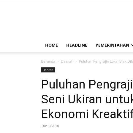
PapuaSatu.com
HOME
HEADLINE
PEMERINTAHAN
Beranda
Daerah
Puluhan Pengrajin Lokal Biak Dil
Daerah
Puluhan Pengrajin
Seni Ukiran unt
Ekonomi Kreaktif
30/10/2018