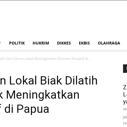
POLITIK
HUKRIM
DIKKES
EKBIS
OLAHRAGA
atih Seni Ukiran untuk Meningkatkan Ekonomi Kreaktif di...
 Lokal Biak Dilatih
Z
uk Meningkatkan
L
y
 di Papua
08
JA
Hu