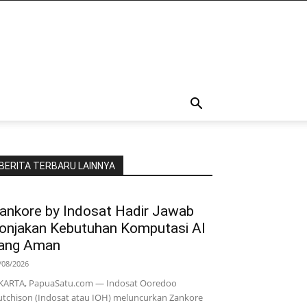
BERITA TERBARU LAINNYA
ankore by Indosat Hadir Jawab
onjakan Kebutuhan Komputasi AI
ang Aman
/08/2026
KARTA, PapuaSatu.com — Indosat Ooredoo
tchison (Indosat atau IOH) meluncurkan Zankore