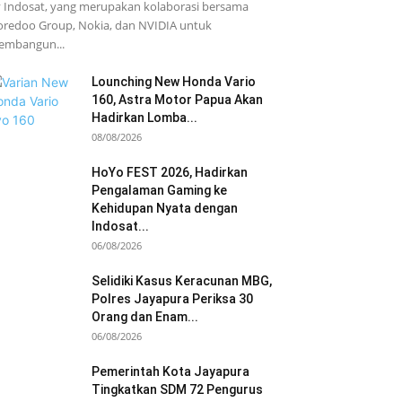
 Indosat, yang merupakan kolaborasi bersama
redoo Group, Nokia, dan NVIDIA untuk
embangun...
Lounching New Honda Vario
160, Astra Motor Papua Akan
Hadirkan Lomba...
08/08/2026
HoYo FEST 2026, Hadirkan
Pengalaman Gaming ke
Kehidupan Nyata dengan
Indosat...
06/08/2026
Selidiki Kasus Keracunan MBG,
Polres Jayapura Periksa 30
Orang dan Enam...
06/08/2026
Pemerintah Kota Jayapura
Tingkatkan SDM 72 Pengurus