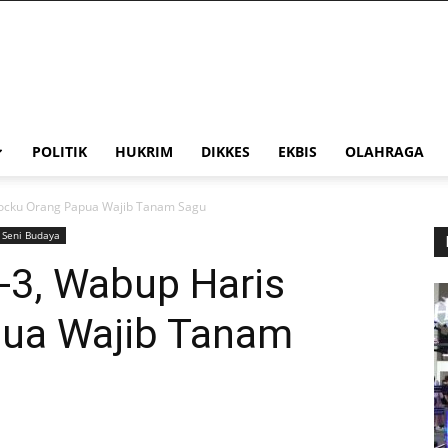
POLITIK
HUKRIM
DIKKES
EKBIS
OLAHRAGA
Yocku Orang Papua Wajib Tanam Sagu
Seni Budaya
-3, Wabup Haris
pua Wajib Tanam