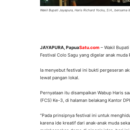
Wakil Bupati Jayapura, Haris Richard Yocku, S.H., bersama 
JAYAPURA, Papua
Satu.com
– Wakil Bupati
Festival Colo Sagu yang digelar anak muda 
Ia menyebut festival ini bukti pergeseran a
lewat pangan lokal.
Pernyataan itu disampaikan Wabup Haris sa
(FCS) Ke-3, di halaman belakang Kantor DP
“Pada prinsipnya festival ini untuk menghi
karena ide kreatif dari anak-anak muda sek