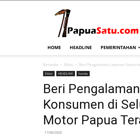
PapuaSatu.com
HOME
HEADLINE
PEMERINTAHAN
Beranda
Ekbis
Beri Pengalaman Layanan Sama ke 
Ekbis
HEADLINE
honda
Beri Pengalama
Konsumen di Selu
Motor Papua Te
11/06/2026