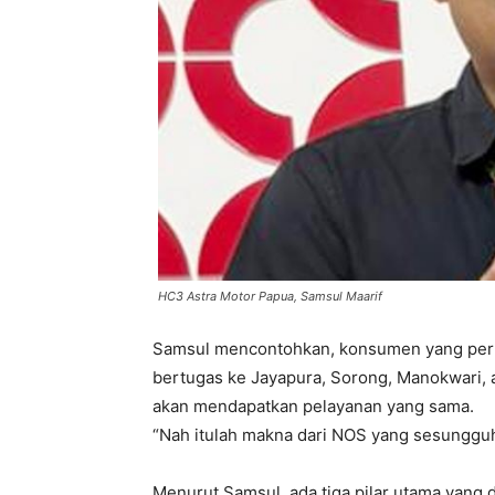
HC3 Astra Motor Papua, Samsul Maarif
Samsul mencontohkan, konsumen yang pern
bertugas ke Jayapura, Sorong, Manokwari, 
akan mendapatkan pelayanan yang sama.
“Nah itulah makna dari NOS yang sesungguh
Menurut Samsul, ada tiga pilar utama yang 