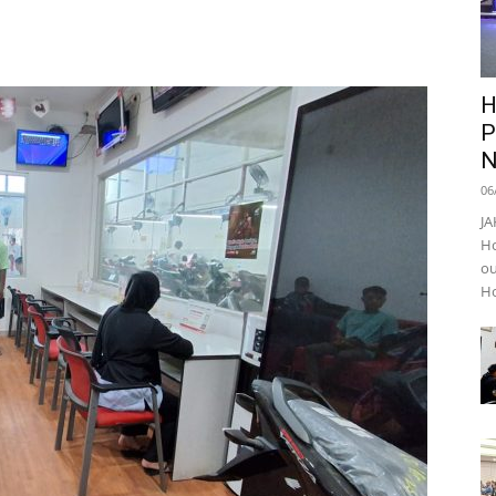
H
P
N
06
JA
Ho
ou
Ho