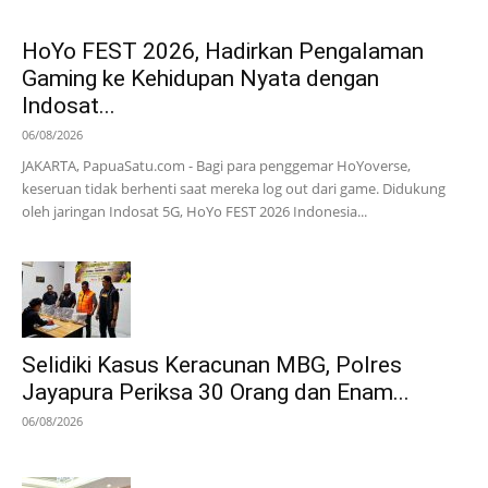
HoYo FEST 2026, Hadirkan Pengalaman
Gaming ke Kehidupan Nyata dengan
Indosat...
06/08/2026
JAKARTA, PapuaSatu.com - Bagi para penggemar HoYoverse,
keseruan tidak berhenti saat mereka log out dari game. Didukung
oleh jaringan Indosat 5G, HoYo FEST 2026 Indonesia...
Selidiki Kasus Keracunan MBG, Polres
Jayapura Periksa 30 Orang dan Enam...
06/08/2026