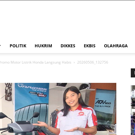
POLITIK
HUKRIM
DIKKES
EKBIS
OLAHRAGA
Promo Motor Listrik Honda Langsung Habis
20260506_132756