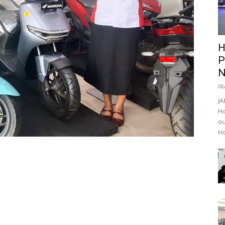
H
P
N
06
JA
Ho
ou
Ho