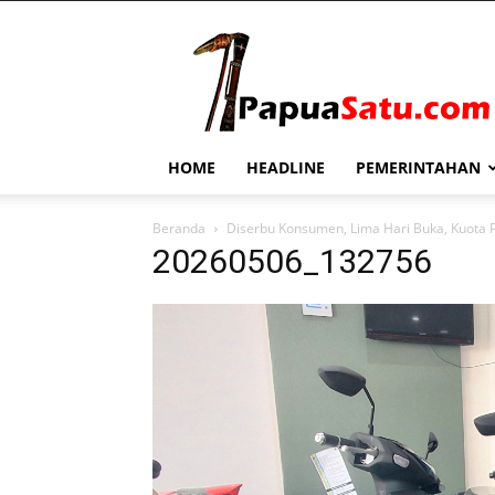
PapuaSatu.com
HOME
HEADLINE
PEMERINTAHAN
Beranda
Diserbu Konsumen, Lima Hari Buka, Kuota 
20260506_132756