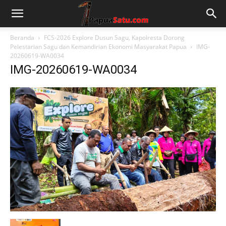
Beranda
FCS-2026 Explore Dusun Sagu, Kapolresta Dorong
Pelestarian Sagu dan Kemandirian Ekonomi Masyarakat Papua
IMG-
20260619-WA0034
IMG-20260619-WA0034