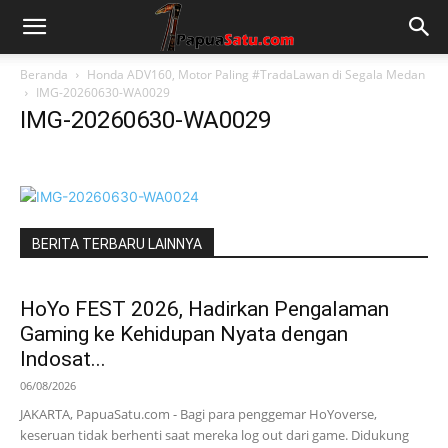
Beranda
Honda ADV160, Motor Paling #TradaLawan di Segala Medan
IMG-20260630-WA0029
IMG-20260630-WA0029
BERITA TERBARU LAINNYA
HoYo FEST 2026, Hadirkan Pengalaman
Gaming ke Kehidupan Nyata dengan
Indosat...
06/08/2026
JAKARTA, PapuaSatu.com - Bagi para penggemar HoYoverse,
keseruan tidak berhenti saat mereka log out dari game. Didukung