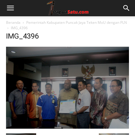
Beranda
Pemerintah Kabupaten Puncak Jaya Teken MoU dengan PLN
IMG_4396
IMG_4396