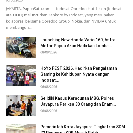
08/08/2026
JAKARTA, PapuaSatu.com — Indosat Ooredoo Hutchison (Indosat
atau IOH) meluncurkan Zankore by Indosat, yang merupakan
kolaborasi bersama Ooredoo Group, Nokia, dan NVIDIA untuk
membangun...
Lounching New Honda Vario 160, Astra
Motor Papua Akan Hadirkan Lomba...
08/08/2026
HoYo FEST 2026, Hadirkan Pengalaman
Gaming ke Kehidupan Nyata dengan
Indosat...
06/08/2026
Selidiki Kasus Keracunan MBG, Polres
Jayapura Periksa 30 Orang dan Enam...
06/08/2026
Pemerintah Kota Jayapura Tingkatkan SDM
72 Pengurus KDK Merah Putih