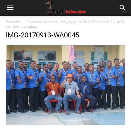
Beranda
Pesparawi Kaimana, Kota Jayapura Raih “Gold Medal”
IMG-
20170913-WA0045
IMG-20170913-WA0045