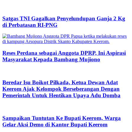
Satgas TNI Gagalkan Penyelundupan Ganja 2 Kg
di Perbatasan RI-PNG
Reses Perdana sebagai Anggota DPRP, Ini Aspirasi
Masyarakat Kepada Bambang Mujiono
Beredar Isu Boikot Pilkada, Ketua Dewan Adat
Keerom Ajak Kelompok Berseberangan Dengan
Pemerintah Untuk Hentikan Upaya Adu Domba
Sampaikan Tuntutan Ke Bupati Keerom, Warga
Gelar Aksi Demo di Kantor Bupati Keerom