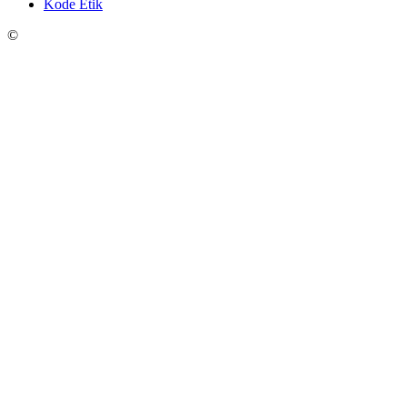
Kode Etik
©