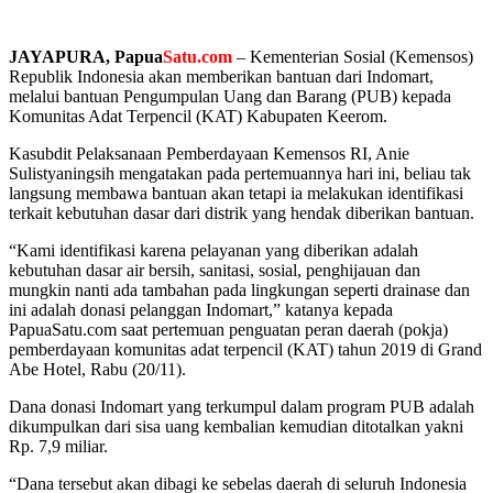
JAYAPURA, Papua
Satu.com
– Kementerian Sosial (Kemensos)
Republik Indonesia akan memberikan bantuan dari Indomart,
melalui bantuan Pengumpulan Uang dan Barang (PUB) kepada
Komunitas Adat Terpencil (KAT) Kabupaten Keerom.
Kasubdit Pelaksanaan Pemberdayaan Kemensos RI, Anie
Sulistyaningsih mengatakan pada pertemuannya hari ini, beliau tak
langsung membawa bantuan akan tetapi ia melakukan identifikasi
terkait kebutuhan dasar dari distrik yang hendak diberikan bantuan.
“Kami identifikasi karena pelayanan yang diberikan adalah
kebutuhan dasar air bersih, sanitasi, sosial, penghijauan dan
mungkin nanti ada tambahan pada lingkungan seperti drainase dan
ini adalah donasi pelanggan Indomart,” katanya kepada
PapuaSatu.com saat pertemuan penguatan peran daerah (pokja)
pemberdayaan komunitas adat terpencil (KAT) tahun 2019 di Grand
Abe Hotel, Rabu (20/11).
Dana donasi Indomart yang terkumpul dalam program PUB adalah
dikumpulkan dari sisa uang kembalian kemudian ditotalkan yakni
Rp. 7,9 miliar.
“Dana tersebut akan dibagi ke sebelas daerah di seluruh Indonesia