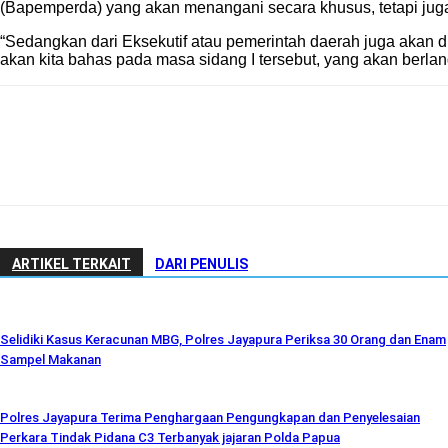
(Bapemperda) yang akan menangani secara khusus, tetapi juga
“Sedangkan dari Eksekutif atau pemerintah daerah juga akan 
akan kita bahas pada masa sidang I tersebut, yang akan berlan
ARTIKEL TERKAIT
DARI PENULIS
Selidiki Kasus Keracunan MBG, Polres Jayapura Periksa 30 Orang dan Enam
Sampel Makanan
Polres Jayapura Terima Penghargaan Pengungkapan dan Penyelesaian
Perkara Tindak Pidana C3 Terbanyak jajaran Polda Papua