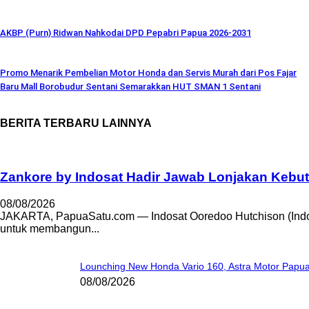
AKBP (Purn) Ridwan Nahkodai DPD Pepabri Papua 2026-2031
Promo Menarik Pembelian Motor Honda dan Servis Murah dari Pos Fajar
Baru Mall Borobudur Sentani Semarakkan HUT SMAN 1 Sentani
BERITA TERBARU LAINNYA
Zankore by Indosat Hadir Jawab Lonjakan Kebu
08/08/2026
JAKARTA, PapuaSatu.com — Indosat Ooredoo Hutchison (Indos
untuk membangun...
Lounching New Honda Vario 160, Astra Motor Papua
08/08/2026