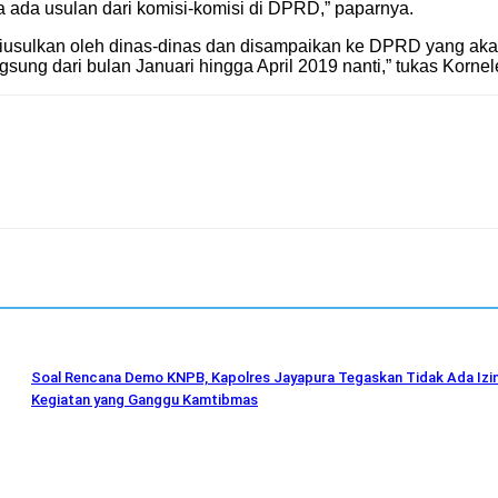
 ada usulan dari komisi-komisi di DPRD,” paparnya.
diusulkan oleh dinas-dinas dan disampaikan ke DPRD yang akan
gsung dari bulan Januari hingga April 2019 nanti,” tukas Korne
Soal Rencana Demo KNPB, Kapolres Jayapura Tegaskan Tidak Ada Izi
Kegiatan yang Ganggu Kamtibmas