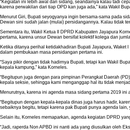
“Kegiatan ini lebih awal dari sidang, seandainya kalau tadi 
karena perwakilan dari tiap OPD kan juga ada,” kata Wakil Bupa
Menurut Giri, Bupati seyogyanya ingin bersama-sama pada sidan
Dewan sini sudah jalan (mulai) persidangannya. Kalau tidak ter
Sementara itu, Wakil Ketua II DPRD Kabupaten Jayapura Kor
pertama, karena unsur Dewan bersifat kolektif kolega dan ju
Ketika ditanya perihal ketidakhadiran Bupati Jayapura, Wake
dalam pembukaan masa persidangan pertama ini.
“Saya pikir dengan tidak hadirnya Bupati, tetapi kan Wakil Bupat
kepala kampung,” kata Korneles.
“Begitupun juga dengan para pimpinan Perangkat Daerah (PD) i
kepala seksie, sehingga kami menganggap hal itu tidak menjadi
Menurutnya, karena ini agenda masa sidang pertama 2019 ini a
“Begitupun dengan kepala-kepala dinas juga harus hadir, kare
sebaiknya begitu, tetapi karena pak Bupati punya agenda lain, ya
Selain itu, Korneles memaparkan, agenda kegiatan DPRD yan
“Jadi, raperda Non APBD ini nanti ada yang diusulkan oleh Ek