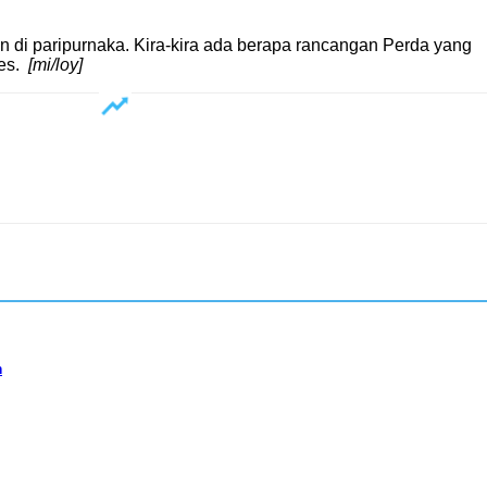
 di paripurnaka. Kira-kira ada berapa rancangan Perda yang
les.
[mi/loy]
n