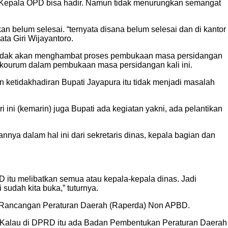
pun Kepala OPD bisa hadir. Namun tidak menurungkan semangat
n belum selesai. “ternyata disana belum selesai dan di kantor
ata Giri Wijayantoro.
i tidak akan menghambat proses pembukaan masa persidangan
 kourum dalam pembukaan masa persidangan kali ini.
 ketidakhadiran Bupati Jayapura itu tidak menjadi masalah
ri ini (kemarin) juga Bupati ada kegiatan yakni, ada pelantikan
nya dalam hal ini dari sekretaris dinas, kepala bagian dan
 itu melibatkan semua atau kepala-kepala dinas. Jadi
 sudah kita buka,” tuturnya.
h Rancangan Peraturan Daerah (Raperda) Non APBD.
RD. Kalau di DPRD itu ada Badan Pembentukan Peraturan Daerah