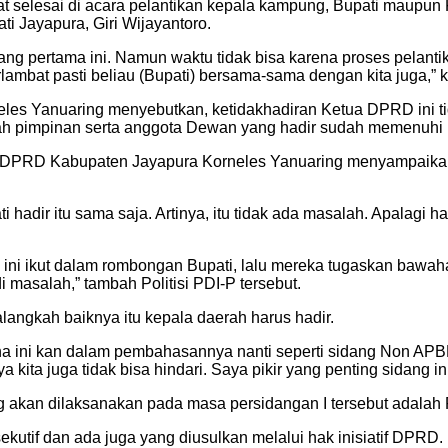
cepat selesai di acara pelantikan kepala kampung, Bupati mau
ti Jayapura, Giri Wijayantoro.
g pertama ini. Namun waktu tidak bisa karena proses pelantika
lambat pasti beliau (Bupati) bersama-sama dengan kita juga,” k
neles Yanuaring menyebutkan, ketidakhadiran Ketua DPRD in
mlah pimpinan serta anggota Dewan yang hadir sudah memenuhi
t I DPRD Kabupaten Jayapura Korneles Yanuaring menyampaikan
i hadir itu sama saja. Artinya, itu tidak ada masalah. Apalagi ha
ni ikut dalam rombongan Bupati, lalu mereka tugaskan bawahan
 masalah,” tambah Politisi PDI-P tersebut.
langkah baiknya itu kepala daerah harus hadir.
na ini kan dalam pembahasannya nanti seperti sidang Non APBD
 kita juga tidak bisa hindari. Saya pikir yang penting sidang ini
g akan dilaksanakan pada masa persidangan I tersebut adala
sekutif dan ada juga yang diusulkan melalui hak inisiatif DP