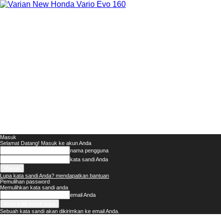
Masuk
Selamat Datang! Masuk ke akun Anda
nama pengguna
kata sandi Anda
Lupa kata sandi Anda? mendapatkan bantuan
Pemulihan password
Memulihkan kata sandi anda
email Anda
Sebuah kata sandi akan dikirimkan ke email Anda.