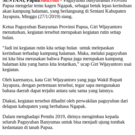
SENTANI, Papua
Satu.com
– Paguyuban banyumasan Provinsi
Papua mengelar temu kagen Ngapak, sebagai betuk lepas kerinduan
akan kampung halaman, yang berlangsung di Sentani Kabupaten
Jayapura, Minggu (27/1/2019) siang.
Ketua Paguyuban Banyumas Provinsi Papua, Giri Wijayantoro
menuturkan, kegiatan tersebut merupakan kegiatan rutin setiap
bulan.
“Jadi ini kegiatan rutin kita setiap bulan untuk melepaskan
kerinduan terhadap kampung halaman. Maka, melalui paguyuban
ini kita bisa merasakan bahwa Papua juga merupakan kampung
halaman kita yang harus kita lestarikan,” ucap Giri Wijayantoro usai
kegiatan.
Oleh karenanya, kata Giri Wijayantoro yang juga Wakil Bupati
Jayapura, dengan pertemuan tersebut, tegur sapa mengunakan
bahasa daerah dapat terjalin antara satu sama yang lainnya.
Diakui, kegiatan tersebut dihadiri oleh perwakilan paguyuban dari
delapan kabupaten yang berbahasa Ngapak.
Dalam menghadapi Pemilu 2019, dirinya mengimbau kepada
seluruh Paguyuban Banyumas untuk bisa menjadi ujung tombak
kedamaian di tanah Papua.