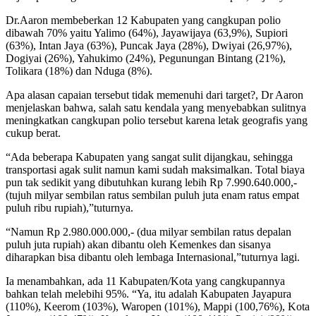
Dr.Aaron membeberkan 12 Kabupaten yang cangkupan polio
dibawah 70% yaitu Yalimo (64%), Jayawijaya (63,9%), Supiori
(63%), Intan Jaya (63%), Puncak Jaya (28%), Dwiyai (26,97%),
Dogiyai (26%), Yahukimo (24%), Pegunungan Bintang (21%),
Tolikara (18%) dan Nduga (8%).
Apa alasan capaian tersebut tidak memenuhi dari target?, Dr Aaron
menjelaskan bahwa, salah satu kendala yang menyebabkan sulitnya
meningkatkan cangkupan polio tersebut karena letak geografis yang
cukup berat.
“Ada beberapa Kabupaten yang sangat sulit dijangkau, sehingga
transportasi agak sulit namun kami sudah maksimalkan. Total biaya
pun tak sedikit yang dibutuhkan kurang lebih Rp 7.990.640.000,-
(tujuh milyar sembilan ratus sembilan puluh juta enam ratus empat
puluh ribu rupiah),”tuturnya.
“Namun Rp 2.980.000.000,- (dua milyar sembilan ratus depalan
puluh juta rupiah) akan dibantu oleh Kemenkes dan sisanya
diharapkan bisa dibantu oleh lembaga Internasional,”tuturnya lagi.
Ia menambahkan, ada 11 Kabupaten/Kota yang cangkupannya
bahkan telah melebihi 95%. “Ya, itu adalah Kabupaten Jayapura
(110%), Keerom (103%), Waropen (101%), Mappi (100,76%), Kota