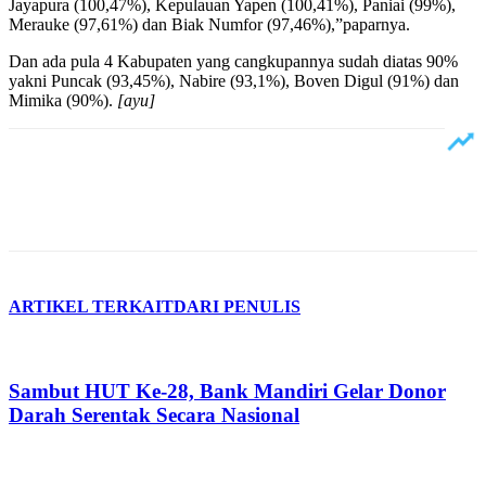
Jayapura (100,47%), Kepulauan Yapen (100,41%), Paniai (99%),
Merauke (97,61%) dan Biak Numfor (97,46%),”paparnya.
Dan ada pula 4 Kabupaten yang cangkupannya sudah diatas 90%
yakni Puncak (93,45%), Nabire (93,1%), Boven Digul (91%) dan
Mimika (90%).
[ayu]
ARTIKEL TERKAIT
DARI PENULIS
Sambut HUT Ke-28, Bank Mandiri Gelar Donor
Darah Serentak Secara Nasional