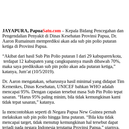
JAYAPURA, Papua
Satu.com
– Kepala Bidang Pencegahan dan
Pengendalian Penyakit di Dinas Kesehatan Provinsi Papua, Dr.
Aaron Rumainum memprediksi akan ada sub pin polio putaran
ketiga di Provinsi Papua.
“Akibat dari hasil Sub Pin Polio putaran I dari 29 kabuparen/kota,
terdapat 12 kabupaten yang cangkupannya masih dibawah 70%,
maka saya prediksikan sub pin polio akan ada putaran ketiga,”
katanya, Jum’at (10/5/2019).
Dr. Aaron mengatakan, seharusnya hasil minimal yang didapat Tim
Kemenkes, Dinas Kesehatan, UNICEF bahkan WHO adalah
mencapai 95%. Dengan capaian tersebut masa Sub Pin Polio tepat
sasaran. “Harus 95% paling minim, bila tidak kemungkinan kami
tidak tepat sasaran,” katanya.
Ia mencontohkan seperti di Negara Papua New Guinea pernah
melakukan sub pin polio hingga lima putaran. “Bila kita tidak
mencapai target, tidak menutup kemungkinan hal tersebut dapat
terjadi pada negara Indonesia terutama Provinsi Papua,” ujarnya.