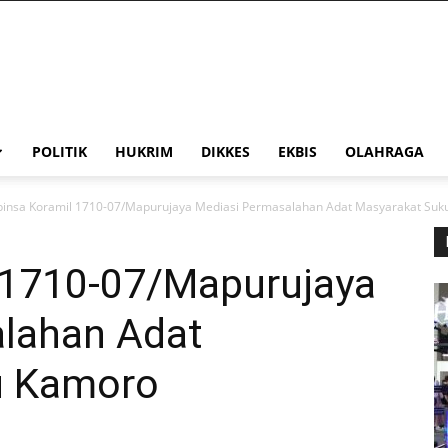
POLITIK
HUKRIM
DIKKES
EKBIS
OLAHRAGA
insa Koramil 1710-07/Mapurujaya Mediasi Permasalahan Adat Masyarakat Su
 1710-07/Mapurujaya
lahan Adat
u Kamoro