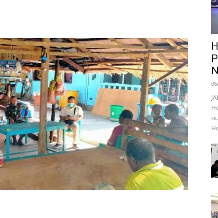
H
P
N
06
JA
Ho
ou
Ho