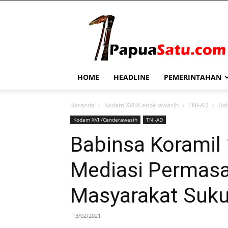
PapuaSatu.com
HOME
HEADLINE
PEMERINTAHAN
Beranda
Kodam XVII/Cenderawasih
TNI-AD
Bab
Kodam XVII/Cenderawasih
TNI-AD
Babinsa Koramil
Mediasi Permasa
Masyarakat Suk
13/02/2021