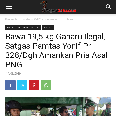
Beranda
Kodam XVII/Cenderawasih
TNI-AD
Kodam XVII/Cenderawasih
TNI-AD
Bawa 19,5 kg Gaharu Ilegal,
Satgas Pamtas Yonif Pr
328/Dgh Amankan Pria Asal
PNG
11/06/2019