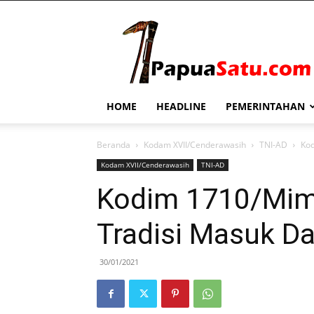
PapuaSatu.com
HOME
HEADLINE
PEMERINTAHAN
Beranda
Kodam XVII/Cenderawasih
TNI-AD
Kod
Kodam XVII/Cenderawasih
TNI-AD
Kodim 1710/Mimi
Tradisi Masuk D
30/01/2021