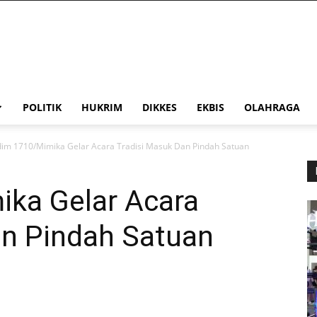
POLITIK
HUKRIM
DIKKES
EKBIS
OLAHRAGA
im 1710/Mimika Gelar Acara Tradisi Masuk Dan Pindah Satuan
ka Gelar Acara
an Pindah Satuan