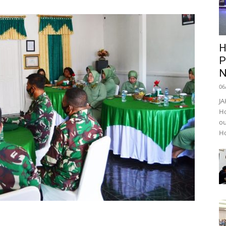
H
P
N
06
JA
Ho
ou
Ho